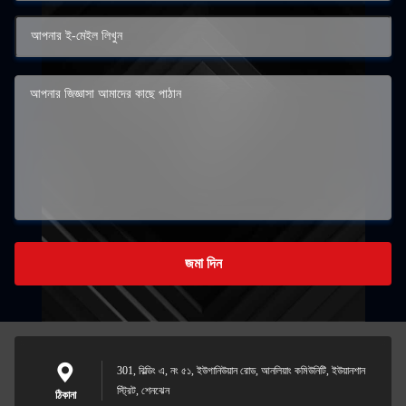
জমা দিন
301, বিল্ডিং এ, নং ৫১, ইউগানিউয়ান রোড, আনলিয়াং কমিউনিটি, ইউয়ানশান
স্ট্রিট, শেনঝেন
ঠিকানা