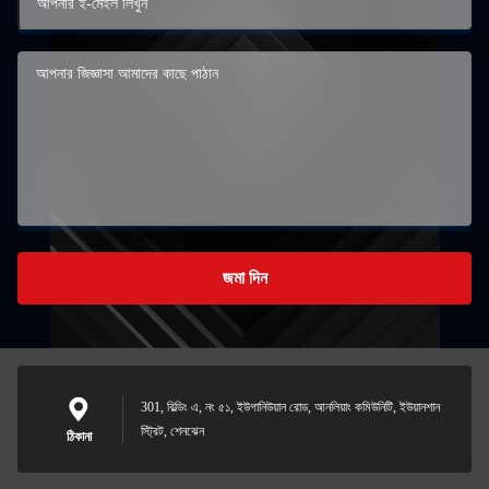
জমা দিন
301, বিল্ডিং এ, নং ৫১, ইউগানিউয়ান রোড, আনলিয়াং কমিউনিটি, ইউয়ানশান
স্ট্রিট, শেনঝেন
ঠিকানা