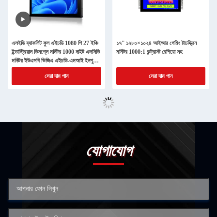
এলইডি ব্যাকলিট ফুল এইচডি 1080 পি 27 ইঞ্চি
১৭'' ১২৮০×১০২৪ আইআর গেমিং টাচস্ক্রিন
ইন্ডাস্ট্রিয়াল ডিসপ্লে মনিটর 1000 নাইট এলসিডি
মনিটর 1000:1 কন্ট্রাস্ট রেশিয়ো সহ
মনিটর ইউএসবি ভিজিএ এইচডি-এমআই ইনপুট
সহ
সেরা দাম পান
সেরা দাম পান
যোগাযোগ