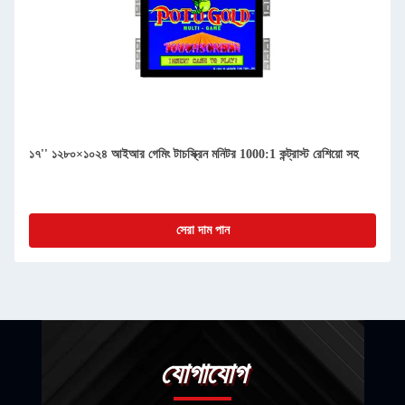
32 ইঞ্চি 10 পয়েন্ট 1920x1080 এইচডি টাচ স্ক্রিন গেমিং মনিটর
সেরা দাম পান
যোগাযোগ