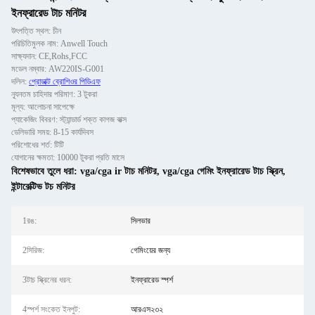
ইনফ্রারেড টাচ মনিটর
উৎপত্তি স্থল: চীন
পরিচিতিমুলক নাম: Anwell Touch
সাক্ষ্যদান: CE,Rohs,FCC
মডেল নম্বার: AW220IS-G001
দলিল:
প্রোডাক্ট ব্রোশিওর পিডিএফ
ন্যূনতম চাহিদার পরিমাণ: 3 টুকরা
মূল্য: আলোচনা সাপেক্ষে
প্যাকেজিং বিবরণ: স্ট্যান্ডার্ড শক্ত কাগজ বাক্স
ডেলিভারি সময়: 8-15 কার্যদিবস
পরিশোধের শর্ত: টিটি
যোগানের ক্ষমতা: 10000 টুকরা প্রতি মাসে
বিশেষভাবে তুলে ধরা:
vga/cga ir টাচ মনিটর
,
vga/cga গেমিং ইনফ্রারেড টাচ স্ক্রিন
,
ইন্টারেক্টিভ টচ মনিটর
1রঙ:
সিলভার
2সিরিজ:
গেমিংয়ের জন্য
3টাচ স্ক্রিনের ধরন:
ইনফ্রারেড স্পর্শ
4স্পর্শ সংকেত ইনপুট:
আরএস২৩২