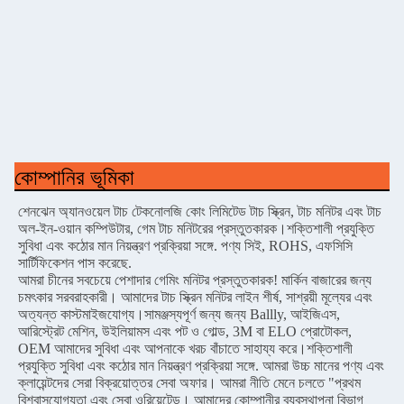
কোম্পানির ভূমিকা
শেনঝেন অ্যানওয়েল টাচ টেকনোলজি কোং লিমিটেড টাচ স্ক্রিন, টাচ মনিটর এবং টাচ
অল-ইন-ওয়ান কম্পিউটার, গেম টাচ মনিটরের প্রস্তুতকারক।শক্তিশালী প্রযুক্তি
সুবিধা এবং কঠোর মান নিয়ন্ত্রণ প্রক্রিয়া সঙ্গে. পণ্য সিই, ROHS, এফসিসি
সার্টিফিকেশন পাস করেছে.
আমরা চীনের সবচেয়ে পেশাদার গেমিং মনিটর প্রস্তুতকারক! মার্কিন বাজারের জন্য
চমৎকার সরবরাহকারী। আমাদের টাচ স্ক্রিন মনিটর লাইন শীর্ষ, সাশ্রয়ী মূল্যের এবং
অত্যন্ত কাস্টমাইজযোগ্য।সামঞ্জস্যপূর্ণ জন্য জন্য Ballly, আইজিএস,
আরিস্ট্রেট মেশিন, উইলিয়ামস এবং পট ও গোল্ড, 3M বা ELO প্রোটোকল,
OEM আমাদের সুবিধা এবং আপনাকে খরচ বাঁচাতে সাহায্য করে।শক্তিশালী
প্রযুক্তি সুবিধা এবং কঠোর মান নিয়ন্ত্রণ প্রক্রিয়া সঙ্গে. আমরা উচ্চ মানের পণ্য এবং
ক্লায়েন্টদের সেরা বিক্রয়োত্তর সেবা অফার। আমরা নীতি মেনে চলতে "প্রথম
বিশ্বাসযোগ্যতা এবং সেবা ওরিয়েন্টেড। আমাদের কোম্পানীর ব্যবস্থাপনা বিভাগ