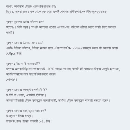
প্রশ্ন: আপনি কি ট্রেডিং কোম্পানি বা কারখানা?
উত্তর: আমরা ২০০১ সাল থেকে শুরু হওয়া একটি পেশাদার মনিটর/প্যানেল পিসি প্রস্তুতকারক।
প্রশ্ন: ন্যূনতম অর্ডার পরিমাণ কত?
উত্তরঃ 1 পিসি নমুনা। আপনি আমাদের পণ্যের গুণমান এবং পরিষেবা পরীক্ষা করতে অর্ডার দিতে স্বাগত
জানাই।
প্রশ্ন: আপনার উৎপাদন সময় কত?
একটিঃ বিভিন্ন পরিমাণ, বিভিন্ন উত্পাদন সময়. এটা সম্পর্কে 9-12 dyas ব্যবহার করবে যদি আপনার অর্ডার
500pcs উপর.
প্রশ্ন: ছবিগুলো কি আসল ছবি?
উত্তরঃ আমরা বিক্রি সব পণ্যের ছবি 100% বাস্তব শট হয়, আপনি যদি আমাদের বিক্রয় এজেন্ট হতে চান,
আপনি আমাদের সঙ্গে সহযোগিতা করতে পারেন
কোম্পানি।
প্রশ্ন: আপনার পেমেন্টের শর্তাবলী কি?
উঃ টিটি বা পেপাল, ওয়েস্টার্ন ইউনিয়ন।
আমরা আলিবাবার ট্রেড অ্যাসুরেন্স সরবরাহকারী, আপনিও ট্রেড অ্যাসুরেন্স ব্যবহার করতে পারেন।
প্রশ্নঃ আপনার নেতৃত্বের সময় কত?
উঃ নমুনা ৩ দিনের মধ্যে।
বাল্ক উৎপাদন পরিমাণ অনুযায়ী 5-15 দিন।