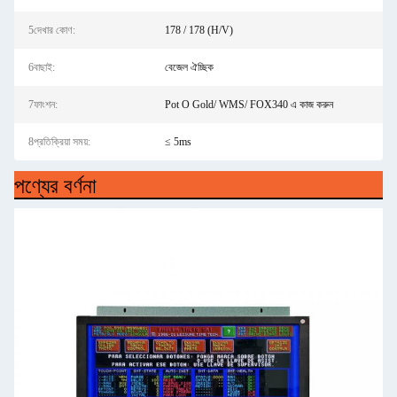
5দেখার কোণ:
178 / 178 (H/V)
6বাছাই:
বেজেল ঐচ্ছিক
7ফাংশন:
Pot O Gold/ WMS/ FOX340 এ কাজ করুন
8প্রতিক্রিয়া সময়:
≤ 5ms
পণ্যের বর্ণনা