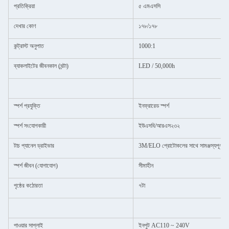
প্রতিক্রিয়া
৫ এমএসসি
দেখার কোণ
১৭৮/১৭৮
কন্ট্রাস্ট অনুপাত
1000:1
ব্যাকলাইটের জীবনকাল (ঘন্টা)
LED / 50,000h
স্পর্শ প্রযুক্তি
ইনফ্রারেড স্পর্শ
স্পর্শ সংযোগকারী
ইউএসবি/আরএস২৩২
টাচ প্যানেল ড্রাইভার
3M/ELO প্রোটোকলের সাথে সামঞ্জস্যপূর্ণ
স্পর্শ জীবন (যোগাযোগ)
সীমাহীন
পৃষ্ঠের কঠোরতা
৭টা
পাওয়ার সাপ্লাই
ইনপুট AC110 ~ 240V