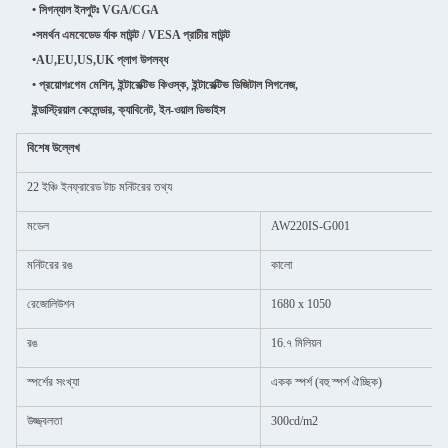
• সিগন্যাল ইনপুটঃ VGA/CGA
•
সমর্থন এমবেডেড র্যাক মাউন্ট / VESA প্রাচীর মাউন্ট
•
AU,EU,US,UK প্লাগ উপলব্ধ
• প্রয়োগঃ
গেম মেশিন, ইন্টারেক্টিভ কিওস্ক, ইন্টারেক্টিভ ডিজিটাল সিগনেজ,
ইন্ডাস্ট্রিয়াল কেলেন্ডার, ক্যাবিনেট, ইন-ওয়াল ডিভাইস
বিশেষ উল্লেখ
22 ইঞ্চি ইনফ্রারেড টাচ মনিটরের তথ্য
মডেল
AW220IS-G001
মনিটরের রঙ
কালো
রেজোলিউশন
1680 x 1050
রঙ
16.৭ মিলিয়ন
স্পর্শের সংখ্যা
একক স্পর্শ (বহু স্পর্শ ঐচ্ছিক)
উজ্জ্বলতা
300cd/m2