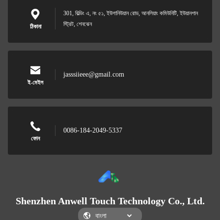
301, বিল্ডিং এ, নং ৫১, ইউগানিউয়ান রোড, আনলিয়াং কমিউনিটি, ইউয়ানশান
স্ট্রিট, শেনঝেন
ঠিকানা
jasssiieee@gmail.com
ই-মেইল
0086-184-2049-5337
ফোন
Shenzhen Anwell Touch Technology Co., Ltd.