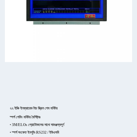
২২ ইঞ্চি ইনফ্রারেড টাচ স্ক্রিন গেম মনিটর
স্পর্শ গেমিং মনিটর বৈশিষ্ট্যঃ
• 3M/ELOs প্রোটোকলের সাথে সামঞ্জস্যপূর্ণ
• স্পর্শ সংকেত ইনপুটঃ RS232 / ইউএসবি