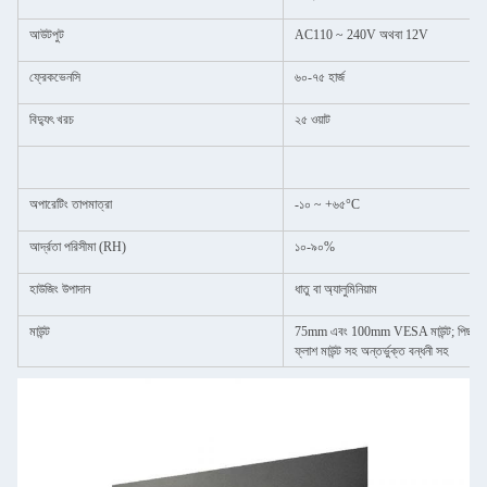
আউটপুট
AC110 ~ 240V অথবা 12V
ফ্রেকভেনসি
৬০-৭৫ হার্জ
বিদ্যুৎ খরচ
২৫ ওয়াট
অপারেটিং তাপমাত্রা
-১০ ~ +৬৫°C
আর্দ্রতা পরিসীমা (RH)
১০-৯০%
হাউজিং উপাদান
ধাতু বা অ্যালুমিনিয়াম
মাউন্ট
75mm এবং 100mm VESA মাউন্ট; পিছনের ম
ফ্লাশ মাউন্ট সহ অন্তর্ভুক্ত বন্ধনী সহ