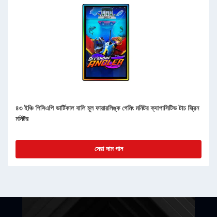
৪৩ ইঞ্চি পিসিএপি ভার্টিকাল বালি মূল ফায়ারলিঙ্ক গেমিং মনিটর ক্যাপাসিটিভ টাচ স্ক্রিন
মনিটর
সেরা দাম পান