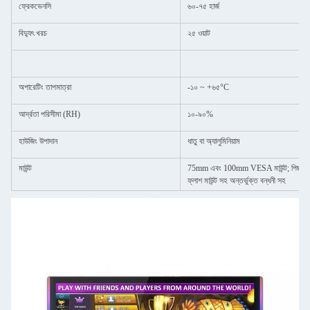
ফ্রেকভেনসি
৬০-৭৫ হার্জ
বিদ্যুৎ খরচ
২৫ ওয়াট
অপারেটিং তাপমাত্রা
-১০ ~ +৬৫°C
আর্দ্রতা পরিসীমা (RH)
১০-৯০%
হাউজিং উপাদান
ধাতু বা অ্যালুমিনিয়াম
মাউন্ট
75mm এবং 100mm VESA মাউন্ট; পিছনের ম
ফ্লাশ মাউন্ট সহ অন্তর্ভুক্ত বন্ধনী সহ