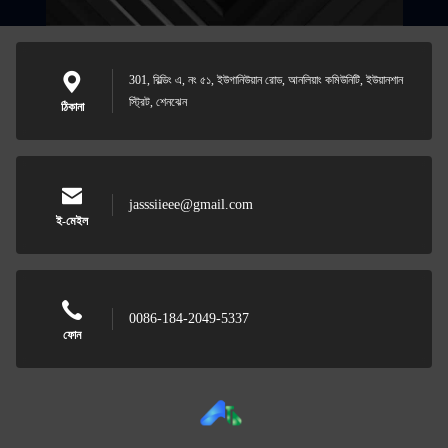
301, বিল্ডিং এ, নং ৫১, ইউগানিউয়ান রোড, আনলিয়াং কমিউনিটি, ইউয়ানশান
স্ট্রিট, শেনঝেন
ঠিকানা
jasssiieee@gmail.com
ই-মেইল
0086-184-2049-5337
ফোন