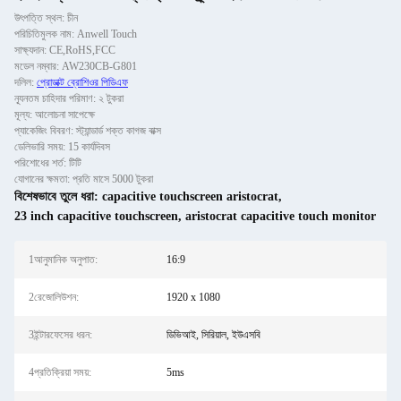
উৎপত্তি স্থল: চীন
পরিচিতিমুলক নাম: Anwell Touch
সাক্ষ্যদান: CE,RoHS,FCC
মডেল নম্বার: AW230CB-G801
দলিল:
প্রোডাক্ট ব্রোশিওর পিডিএফ
ন্যূনতম চাহিদার পরিমাণ: ২ টুকরা
মূল্য: আলোচনা সাপেক্ষে
প্যাকেজিং বিবরণ: স্ট্যান্ডার্ড শক্ত কাগজ বাক্স
ডেলিভারি সময়: 15 কার্যদিবস
পরিশোধের শর্ত: টিটি
যোগানের ক্ষমতা: প্রতি মাসে 5000 টুকরা
বিশেষভাবে তুলে ধরা:
capacitive touchscreen aristocrat
,
23 inch capacitive touchscreen
,
aristocrat capacitive touch monitor
1আনুমানিক অনুপাত:
16:9
2রেজোলিউশন:
1920 x 1080
3ইন্টারফেসের ধরন:
ডিভিআই, সিরিয়াল, ইউএসবি
4প্রতিক্রিয়া সময়:
5ms