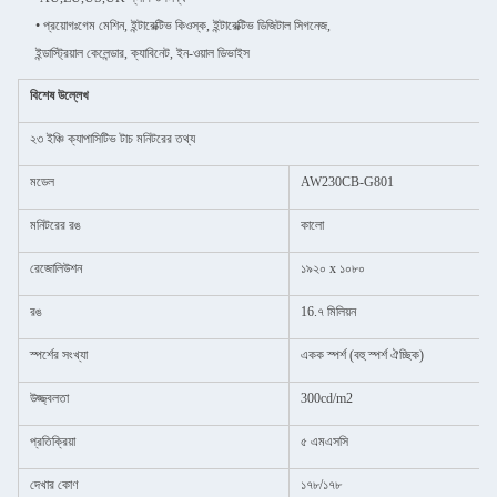
• প্রয়োগঃ
গেম মেশিন, ইন্টারেক্টিভ কিওস্ক, ইন্টারেক্টিভ ডিজিটাল সিগনেজ,
ইন্ডাস্ট্রিয়াল কেলেন্ডার, ক্যাবিনেট, ইন-ওয়াল ডিভাইস
বিশেষ উল্লেখ
২৩ ইঞ্চি ক্যাপাসিটিভ টাচ মনিটরের তথ্য
মডেল
AW230CB-G801
মনিটরের রঙ
কালো
রেজোলিউশন
১৯২০ x ১০৮০
রঙ
16.৭ মিলিয়ন
স্পর্শের সংখ্যা
একক স্পর্শ (বহু স্পর্শ ঐচ্ছিক)
উজ্জ্বলতা
300cd/m2
প্রতিক্রিয়া
৫ এমএসসি
দেখার কোণ
১৭৮/১৭৮