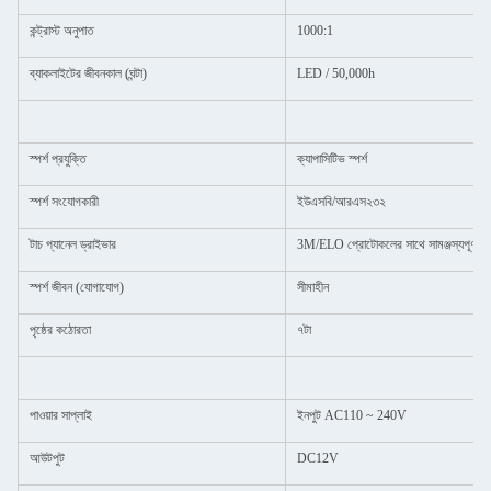
কন্ট্রাস্ট অনুপাত
1000:1
ব্যাকলাইটের জীবনকাল (ঘন্টা)
LED / 50,000h
স্পর্শ প্রযুক্তি
ক্যাপাসিটিভ স্পর্শ
স্পর্শ সংযোগকারী
ইউএসবি/আরএস২৩২
টাচ প্যানেল ড্রাইভার
3M/ELO প্রোটোকলের সাথে সামঞ্জস্যপূর্ণ
স্পর্শ জীবন (যোগাযোগ)
সীমাহীন
পৃষ্ঠের কঠোরতা
৭টা
পাওয়ার সাপ্লাই
ইনপুট AC110 ~ 240V
আউটপুট
DC12V