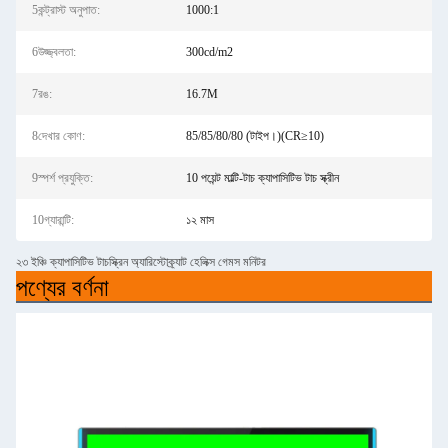
5কন্ট্রাস্ট অনুপাত:
1000:1
6উজ্জ্বলতা:
300cd/m2
7রঙ:
16.7M
8দেখার কোণ:
85/85/80/80 (টাইপ।)(CR≥10)
9স্পর্শ প্রযুক্তি:
10 পয়েন্ট মাল্টি-টাচ ক্যাপাসিটিভ টাচ স্ক্রীন
10গ্যারান্টি:
১২ মাস
২৩ ইঞ্চি ক্যাপাসিটিভ টাচস্ক্রিন অ্যারিস্টোক্র্যাট হেলিক্স গেমস মনিটর
পণ্যের বর্ণনা