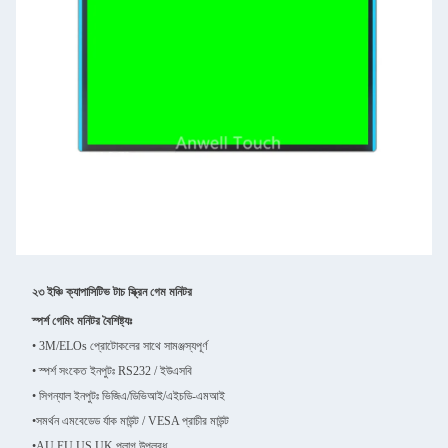
২৩ ইঞ্চি ক্যাপাসিটিভ টাচ স্ক্রিন গেম মনিটর
স্পর্শ গেমিং মনিটর বৈশিষ্ট্যঃ
• 3M/ELOs প্রোটোকলের সাথে সামঞ্জস্যপূর্ণ
• স্পর্শ সংকেত ইনপুটঃ RS232 / ইউএসবি
• সিগন্যাল ইনপুটঃ ভিজিএ/ডিভিআই/এইচডি-এমআই
•
সমর্থন এমবেডেড র্যাক মাউন্ট / VESA প্রাচীর মাউন্ট
•
AU,EU,US,UK প্লাগ উপলব্ধ