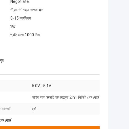
Negotiate
স্ট্যান্ডার্ড শক্ত কাগজ বাক্স
8-15 কার্যদিবস
টিটি
প্রতি মাসে 1000 পিস
ন্য
5.0V - 5.1V
লাইফ অফ লাক্সারি হট ডায়মন্ড 2in1 পিসিবি গেম বোর্ড
িন সাপোর্ট:
হ্যাঁ।
গেম বোর্ড