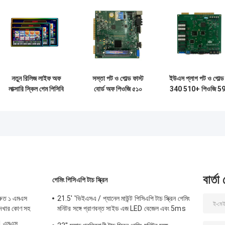
নতুন রিলিজ লাইফ অফ
সস্তা পট ও গোল্ড ফাস্ট
ইউএস প্লাগ পট ও গোল্ড 
লাক্সারি স্কিল গেম পিসিবি
বোর্ড অফ পিওজি ৫১০
340 510+ পিওজি 5
বোর্ড এলওএল ফায়ারবলস
সংস্করণ পিসিবি গেম বোর্ড
সংস্করণ আরকেড গেম
ফর গেমরুম মেশিন
আরকেডস পিসিবি
পিসিবি 3 নেট পোর্টস
বার্তা
গেমিং পিসিএপি টাচ স্ক্রিন
দ্রুত ১ এমএস
21.5' 'ভিইএসএ / প্যানেল মাউন্ট পিসিএপি টাচ স্ক্রিন গেমিং
 দেখার কোণ সহ
মনিটর সঙ্গে প্রাণবন্ত সাইড এজ LED বেজেল এবং 5ms
প্রতিক্রিয়া সময়
র 1 এমএস