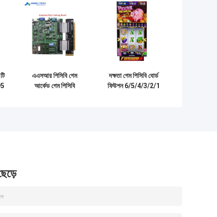
টি
এএসআর পিসিবি গেম
দক্ষতা গেম পিসিবি বোর্ড
95
আর্কেড গেম পিসিবি
ফিউশন 6/5/4/3/2/1
বিক্রয়ের জন্য
গেমরুম মেশিনের জন্য
110v/220v 0.5kg
উল্লম্ব গেম
গেম পিসিবি
 ছেড়ে