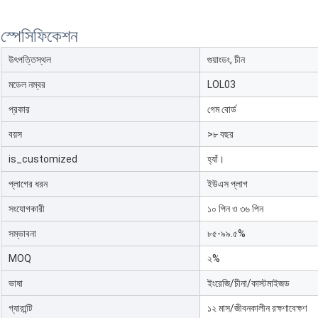
স্পেসিফিকেশন
উৎপত্তিস্থল
গুয়াংডং, চীন
মডেল নম্বর
LOL03
প্রকার
গেম বোর্ড
বয়স
>৮ বছর
is_customized
হ্যাঁ।
প্লাগের ধরন
ইউএস প্লাগ
সংযোগকারী
১০ পিন ও ৩৬ পিন
সম্ভাবনা
৮৫-৯৯.৫%
MOQ
২%
ভাষা
ইংরেজি/চীনা/কাস্টমাইজড
গ্যারান্টি
১২ মাস/জীবনকালীন রক্ষণাবেক্ষণ