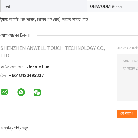
সেবা
OEM/ODM উপলব্ধ
,
,
ট্যাগ:
আর্কেড গেম পিসিবি
পিসিবি গেম বোর্ড
আর্কেড সার্কিট বোর্ড
যোগাযোগের ঠিকানা
SHENZHEN ANWELL TOUCH TECHNOLOGY CO.,
আমাদের সরাসর
LTD.
ব্যক্তি যোগাযোগ:
Jessie Luo
টেল:
+8618420495337
অন্যান্য পণ্যসমূহ