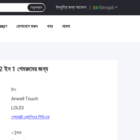
উদ্ধৃতির জন্য আবেদন
|
Bengali
অনুসন্ধান
ন্ত্রণ
যোগাযোগ করুন
খবর
মামলা
ড 2 ইন 1 গেমরুমের জন্য
চীন
Anwell Touch
LOL03
প্রোডাক্ট ব্রোশিওর পিডিএফ
২ টুকরা