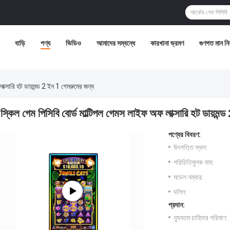
বাড়ি
পণ্য
ভিডিও
আমাদের সম্বন্ধে
কারখানা ভ্রমণ
গুণগত মান নিয়
াক্সারি হট ডায়মন্ড 2 ইন 1 গেমরুমের জন্য
স্কিল গেম পিসিবি বোর্ড মাল্টিপল গেমস লাইফ অফ লাক্সারি হট ডায়মন্
পণ্যের বিবরণ:
উৎপত্তি স্থল:
পরিচিতিমুলক নাম:
মডেল নম্বার:
দলিল:
প্রদান:
ন্যূনতম চাহিদার পরিমাণ: