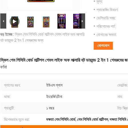
মূল্য:
প্যাকেজিং বিবরণ:
ডেলিভারি সময়:
পরিশোধের শর্ত:
বড় ইমেজ :
স্কিল গেম পিসিবি বোর্ড মাল্টিপল গেমস লাইফ অফ লাক্সারি
যোগানের ক্ষমতা:
হট ডায়মন্ড 2 ইন 1 গেমরুমের জন্য
যোগাযোগ
স্কিল গেম পিসিবি বোর্ড মাল্টিপল গেমস লাইফ অফ লাক্সারি হট ডায়মন্ড 2 ইন 1 গেমরুমের জ
বর্ণনা
প্লাগের ধরন:
ইউএস প্লাগ
ভোল্টেজ:
ভাষা:
ইংরেজি\চীনা
নাম:
গ্যারান্টি:
১ বছর
টাচ স্ক্র
বিশেষভাবে তুলে ধরা:
দক্ষতা গেম পিসিবি বোর্ড
,
গেম পিসিবি বোর্ড মাল্টিপল
,
দক্ষতা পিসিবি 