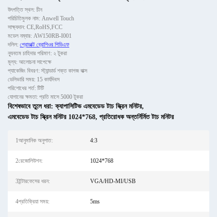
উৎপত্তি স্থল: চীন
পরিচিতিমুলক নাম: Anwell Touch
সাক্ষ্যদান: CE,RoHS,FCC
মডেল নম্বার: AW150RB-I001
দলিল:
প্রোডাক্ট ব্রোশিওর পিডিএফ
ন্যূনতম চাহিদার পরিমাণ: ২ টুকরা
মূল্য: আলোচনা সাপেক্ষে
প্যাকেজিং বিবরণ: স্ট্যান্ডার্ড শক্ত কাগজ বাক্স
ডেলিভারি সময়: 15 কার্যদিবস
পরিশোধের শর্ত: টিটি
যোগানের ক্ষমতা: প্রতি মাসে 5000 টুকরা
বিশেষভাবে তুলে ধরা:
ক্যাপাসিটিভ এমবেডেড টাচ স্ক্রিন মনিটর
,
এমবেডেড টাচ স্ক্রিন মনিটর 1024*768
,
প্রতিরোধক অন্তর্নির্মিত টাচ মনিটর
1আনুমানিক অনুপাত:
4:3
2রেজোলিউশন:
1024*768
3ইন্টারফেসের ধরন:
VGA/HD-MI/USB
4প্রতিক্রিয়া সময়:
5ms