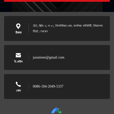
301, বিল্ডিং এ, নং ৫১, ইউগানিউয়ান রোড, আনলিয়াং কমিউনিটি, ইউয়ানশান
স্ট্রিট, শেনঝেন
ঠিকানা
jasssiieee@gmail.com
ই-মেইল
0086-184-2049-5337
ফোন