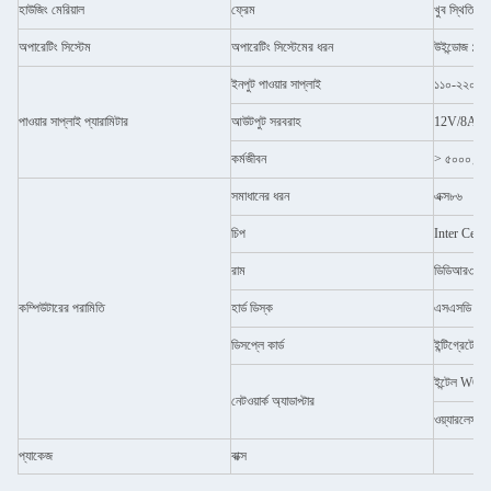
হাউজিং মেরিয়াল
ফ্রেম
খুব স্থিতিশীল
অপারেটিং সিস্টেম
অপারেটিং সিস্টেমের ধরন
উইন্ডোজ ১১
ইনপুট পাওয়ার সাপ্লাই
১১০-২২০ ভোল্
পাওয়ার সাপ্লাই প্যারামিটার
আউটপুট সরবরাহ
12V/8A
কর্মজীবন
> ৫০০০ ঘন্টা
সমাধানের ধরন
এক্স৮৬
চিপ
Inter Cele
রাম
ডিডিআর৩ ৮জ
কম্পিউটারের পরামিতি
হার্ড ডিস্ক
এসএসডি 128
ডিসপ্লে কার্ড
ইন্টিগ্রেটেড ড
ইন্টেল WGI2
নেটওয়ার্ক অ্যাডাপ্টার
ওয়্যারলেস ন
প্যাকেজ
বাক্স