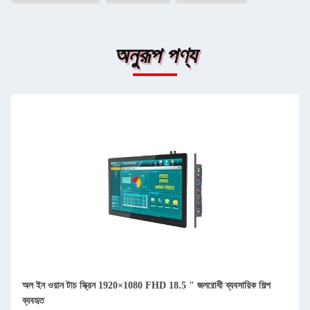
অনুরূপ পণ্য
অল ইন ওয়ান টাচ স্ক্রিন 1920×1080 FHD 18.5 " জলরোধী ব্যবসায়িক শিল্প
ব্যবহৃত