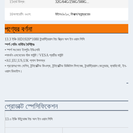
15হার্ড ডিস্ক:
32G/64G/256G/500G...
16অপারেটিং ওএস:
উইন৭/৮/১০; লিনাক্স/অ্যান্ড্রয়েড
পণ্যের বর্ণনা
13.3 ইঞ্চি HD1920*1080 ইন্ডাস্ট্রিয়াল টাচ স্ক্রিন অল ইন ওয়ান পিসি
স্পর্শ গেমিং মনিটর বৈশিষ্ট্যঃ
• স্পর্শ সংকেত ইনপুটঃ ইউএসবি
•
সমর্থন এমবেডেড র্যাক মাউন্ট / VESA প্রাচীর মাউন্ট
•
AU,EU,US,UK প্লাগ উপলব্ধ
• প্রয়োগঃ
গেম মেশিন, ইন্টারেক্টিভ কিওস্ক, ইন্টারেক্টিভ ডিজিটাল সিগনেজ, ইন্ডাস্ট্রিয়াল কেলেন্ডার, ক্যাবিনেট, ইন-
ওয়াল ডিভাইস।
প্রোডাক্ট স্পেসিফিকেশন
13.৩ ইঞ্চি উইন্ডোজ টাচ অল ইন ওয়ান পিসি