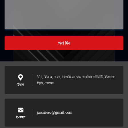
জমা দিন
301, বিল্ডিং এ, নং ৫১, ইউগানিউয়ান রোড, আনলিয়াং কমিউনিটি, ইউয়ানশান
স্ট্রিট, শেনঝেন
ঠিকানা
jasssiieee@gmail.com
ই-মেইল