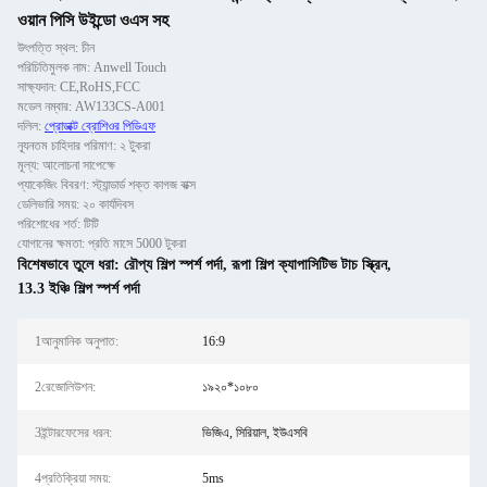
ওয়ান পিসি উইন্ডো ওএস সহ
উৎপত্তি স্থল: চীন
পরিচিতিমুলক নাম: Anwell Touch
সাক্ষ্যদান: CE,RoHS,FCC
মডেল নম্বার: AW133CS-A001
দলিল:
প্রোডাক্ট ব্রোশিওর পিডিএফ
ন্যূনতম চাহিদার পরিমাণ: ২ টুকরা
মূল্য: আলোচনা সাপেক্ষে
প্যাকেজিং বিবরণ: স্ট্যান্ডার্ড শক্ত কাগজ বাক্স
ডেলিভারি সময়: ২০ কার্যদিবস
পরিশোধের শর্ত: টিটি
যোগানের ক্ষমতা: প্রতি মাসে 5000 টুকরা
বিশেষভাবে তুলে ধরা:
রৌপ্য শিল্প স্পর্শ পর্দা
,
রূপা শিল্প ক্যাপাসিটিভ টাচ স্ক্রিন
,
13.3 ইঞ্চি শিল্প স্পর্শ পর্দা
1আনুমানিক অনুপাত:
16:9
2রেজোলিউশন:
১৯২০*১০৮০
3ইন্টারফেসের ধরন:
ভিজিএ, সিরিয়াল, ইউএসবি
4প্রতিক্রিয়া সময়:
5ms