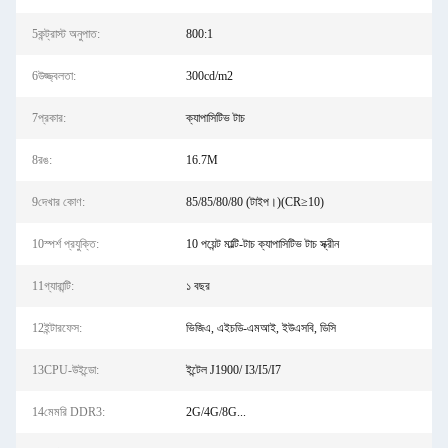
5কন্ট্রাস্ট অনুপাত:
800:1
6উজ্জ্বলতা:
300cd/m2
7প্রকার:
ক্যাপাসিটিভ টাচ
8রঙ:
16.7M
9দেখার কোণ:
85/85/80/80 (টাইপ।)(CR≥10)
10স্পর্শ প্রযুক্তি:
10 পয়েন্ট মাল্টি-টাচ ক্যাপাসিটিভ টাচ স্ক্রীন
11গ্যারান্টি:
১ বছর
12ইন্টারফেস:
ভিজিএ, এইচডি-এমআই, ইউএসবি, ডিসি
13CPU-উইন্ডো:
ইন্টেল J1900/ I3/I5/I7
14মেমরি DDR3:
2G/4G/8G...