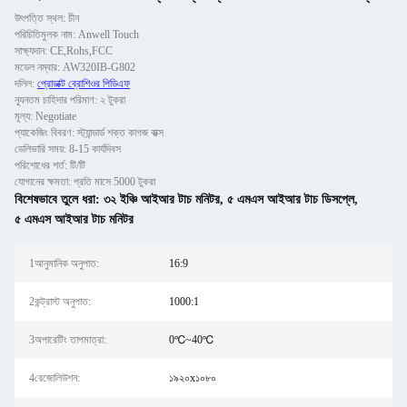
উৎপত্তি স্থল: চীন
পরিচিতিমুলক নাম: Anwell Touch
সাক্ষ্যদান: CE,Rohs,FCC
মডেল নম্বার: AW320IB-G802
দলিল:
প্রোডাক্ট ব্রোশিওর পিডিএফ
ন্যূনতম চাহিদার পরিমাণ: ২ টুকরা
মূল্য: Negotiate
প্যাকেজিং বিবরণ: স্ট্যান্ডার্ড শক্ত কাগজ বাক্স
ডেলিভারি সময়: 8-15 কার্যদিবস
পরিশোধের শর্ত: টি/টি
যোগানের ক্ষমতা: প্রতি মাসে 5000 টুকরা
বিশেষভাবে তুলে ধরা:
৩২ ইঞ্চি আইআর টাচ মনিটর
,
৫ এমএস আইআর টাচ ডিসপ্লে
,
৫ এমএস আইআর টাচ মনিটর
1আনুমানিক অনুপাত:
16:9
2কন্ট্রাস্ট অনুপাত:
1000:1
3অপারেটিং তাপমাত্রা:
0℃~40℃
4রেজোলিউশন:
১৯২০x১০৮০