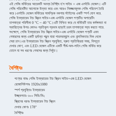
এই গেমিং মনিটরের আরেকটি অনন্য বৈশিষ্ট্য হ'ল সাইড + এজ এলইডি বেজেল। এটি
গেমিং পরিবেষ্টিত আলোকে উন্নত করে এবং আরও নিমজ্জনমূলক গেমিং পরিবেশ তৈরি
করে।এলইডি বেজেল মনিটরের সামগ্রিক নকশায় স্টাইলের একটি স্পর্শ যোগ করে.
গেমিং ইনফ্রারেড টাচ স্ক্রিন সাইড+এজ এলইডি বেজেল পণ্যটির অপারেটিং
তাপমাত্রা পরিসীমা 0 °C ~ 40 °C।এটি নিশ্চিত করে যে মনিটরটি তার কর্মক্ষমতা বা
স্থায়িত্বের উপর কোনও প্রতিকূল প্রভাব ছাড়াই চরম তাপমাত্রা সহ্য করতে পারে.
সংক্ষেপে, গেমিং ইনফ্রারেড টাচ স্ক্রিন সাইড+এজ এলইডি বেজেল পণ্যটি এমন
গেমারদের জন্য একটি দুর্দান্ত পছন্দ যারা পারফরম্যান্স এবং নান্দনিকতার দিক থেকে
সেরা চান।এর ইনফ্রারেড টাচ স্ক্রিন প্রযুক্তি, দ্রুত প্রতিক্রিয়া সময়, বিস্তৃত
দেখার কোণ, এবং LED বেজেল এটিকে একটি শীর্ষ-অফ-লাইন গেমিং মনিটর করে
তোলে যা সব ধরণের গেমসের জন্য নিখুঁত।
বৈশিষ্ট্যঃ
পণ্যের নামঃ গেমিং ইনফ্রারেড টাচ স্ক্রিন সাইড+এজ LED বেজেল
রেজোলিউশনঃ 1920x1080
স্পর্শ প্রযুক্তিঃ ইনফ্রারেড
উজ্জ্বলতাঃ ৩০০ সিডি/মি২
স্ক্রিনের ধরনঃ ইনফ্রারেড টাচ স্ক্রিন
দেখার কোণঃ 178°
বৈশিষ্ট্যঃ