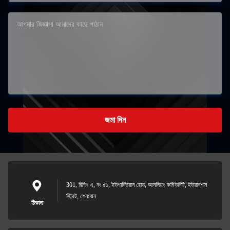
জমা দিন
301, বিল্ডিং এ, নং ৫১, ইউগানিউয়ান রোড, আনলিয়াং কমিউনিটি, ইউয়ানশান
স্ট্রিট, শেনঝেন
ঠিকানা