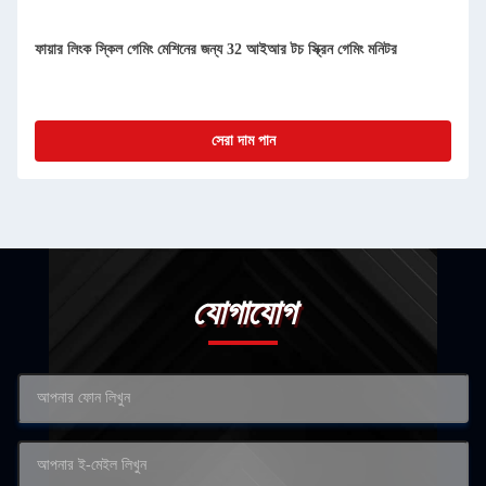
ফায়ার লিংক স্কিল গেমিং মেশিনের জন্য 32 আইআর টচ স্ক্রিন গেমিং মনিটর
সেরা দাম পান
যোগাযোগ