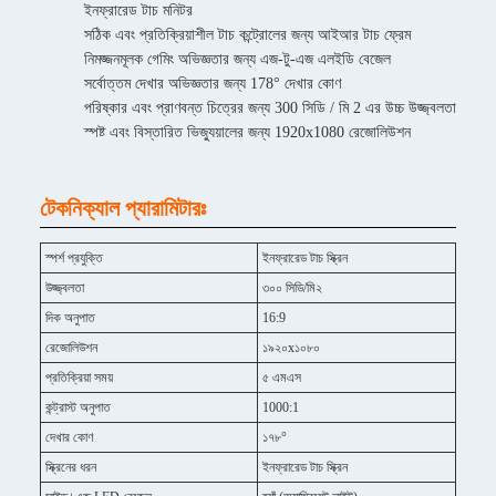
ইনফ্রারেড টাচ মনিটর
সঠিক এবং প্রতিক্রিয়াশীল টাচ কন্ট্রোলের জন্য আইআর টাচ ফ্রেম
নিমজ্জনমূলক গেমিং অভিজ্ঞতার জন্য এজ-টু-এজ এলইডি বেজেল
সর্বোত্তম দেখার অভিজ্ঞতার জন্য 178° দেখার কোণ
পরিষ্কার এবং প্রাণবন্ত চিত্রের জন্য 300 সিডি / মি 2 এর উচ্চ উজ্জ্বলতা
স্পষ্ট এবং বিস্তারিত ভিজ্যুয়ালের জন্য 1920x1080 রেজোলিউশন
টেকনিক্যাল প্যারামিটারঃ
স্পর্শ প্রযুক্তি
ইনফ্রারেড টাচ স্ক্রিন
উজ্জ্বলতা
৩০০ সিডি/মি২
দিক অনুপাত
16:9
রেজোলিউশন
১৯২০x১০৮০
প্রতিক্রিয়া সময়
৫ এমএস
কন্ট্রাস্ট অনুপাত
1000:1
দেখার কোণ
১৭৮°
স্ক্রিনের ধরন
ইনফ্রারেড টাচ স্ক্রিন