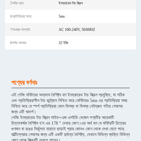
5পর্দার ধরন:
ইনফ্রারেড টাচ স্ক্রিন
6প্রতিক্রিয়া সময়:
5ms
7পাওয়ার সাপ্লাই:
AC 100-240V, 50/60HZ
8পর্দার আকার:
32 ইঞ্চি
পণ্যের বর্ণনাঃ
এই গেমিং মনিটরের অন্যতম বৈশিষ্ট্য হল ইনফ্রারেড টাচ স্ক্রিন প্রযুক্তি, যা সঠিক
এবং প্রতিক্রিয়াশীল টাচ কন্ট্রোল নিশ্চিত করে।মনিটরের 5ms এর প্রতিক্রিয়া সময়
নিশ্চিত করে যে স্পর্শ প্রতিক্রিয়া কোন বিলম্ব বা বিলম্ব নেইদ্রুত গতির গেমসের
জন্য এটি আদর্শ।
গেমিং ইনফ্রারেড টাচ স্ক্রিন সাইড+এজ এলইডি বেজেল পণ্যটির আরেকটি
চিত্তাকর্ষক বৈশিষ্ট্য হ'ল এর 178 ° দেখার কোণ।এর অর্থ হল যে মনিটরটি চিত্রের
গুণমান বা রঙের নির্ভুলতা হারাতে ছাড়াই প্রায় কোনও কোণ থেকে দেখা যেতে পারে.
মাল্টিপ্লেয়ার গেমসের জন্য এটি একটি দুর্দান্ত বৈশিষ্ট্য, যেখানে বিভিন্ন ব্যক্তি বিভিন্ন
কোণ থেকে স্ক্রিনটি দেখতে পারেন।