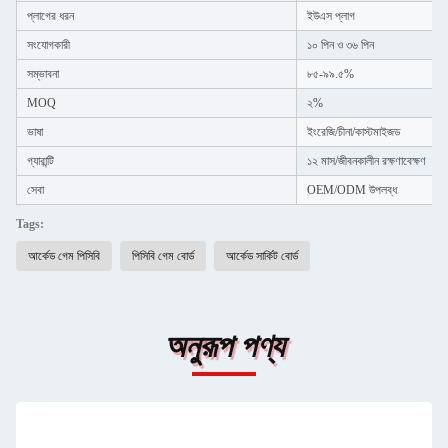
প্লাগের ধরন
ইউএস প্লাগ
সংযোগকারী
১০ পিন ও ৩৬ পিন
সম্ভাবনা
৮৫-৯৯.৫%
MOQ
২%
ভাষা
ইংরেজি/চীনা/কাস্টমাইজড
গ্যারান্টি
১২ মাস/জীবনকালীন রক্ষণাবেক্ষণ
সেবা
OEM/ODM উপলব্ধ
Tags:
আর্কেড গেম পিসিবি
পিসিবি গেম বোর্ড
আর্কেড সার্কিট বোর্ড
অনুরূপ পণ্য