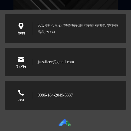
301, বিল্ডিং এ, নং ৫১, ইউগানিউয়ান রোড, আনলিয়াং কমিউনিটি, ইউয়ানশান
স্ট্রিট, শেনঝেন
ঠিকানা
jasssiieee@gmail.com
ই-মেইল
0086-184-2049-5337
ফোন